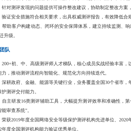
：针对测评发现的问题提供可操作整改建议，协助制定整改方案
：验证安全措施符合相关要求，出具权威测评报告，有效降低合
：帮助客户构建动态、闭环的安全保障体系，建立持续监测、响应
跃迁升级。
团队
：
2
00+
初
、
中
、
高级测评师人才梯队，核心成员实战经验丰富，
能力，推动测评流程向智能化、规范化方向持续迭代
。
：
深耕政府、金融、能源等关键行业，业务覆盖全国
30个
省市，
保护测评交付能力
。
：
自主研发
16
类测评辅助工具，大幅提升测评效率和准确性，第
智能审查系统”
。
：
荣
获
2019年度全国网络安全等级保护测评机构先进单位、20
22年度全国测评机构能力验证优秀单位
。