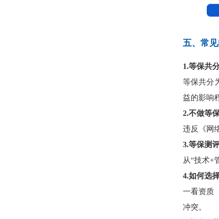
五、常见
1
.等保共
等保共分
益的影响
2
.不做等
违反《网
3
.等保测
从“技术
4
.如何选
一看资质
冲突。