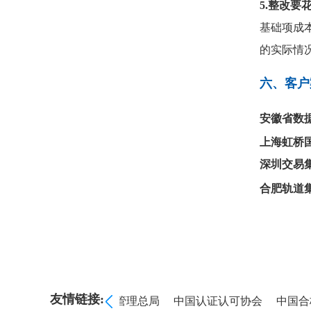
5
.整改要
基础项成
的实际情
六、客户
安徽省数
上海虹桥
深圳交易
合肥轨道
友情链接:
总署
国家市场监督管理总局
中国认证认可协会
中国合格