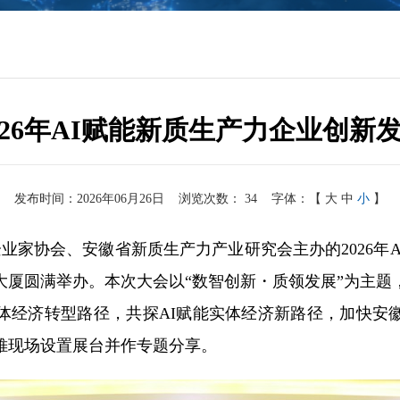
026年AI赋能新质生产力企业创新
发布时间：2026年06月26日
浏览次数：
34
字体：【
大
中
小
】
企业家协会、安徽省新质生产力产业研究会主办的2026年
大厦圆满举办。本次大会以“数智创新・质领发展”为主题
体经济转型路径，共探AI赋能实体经济新路径，加快安
帷现场设置展台并作专题分享。