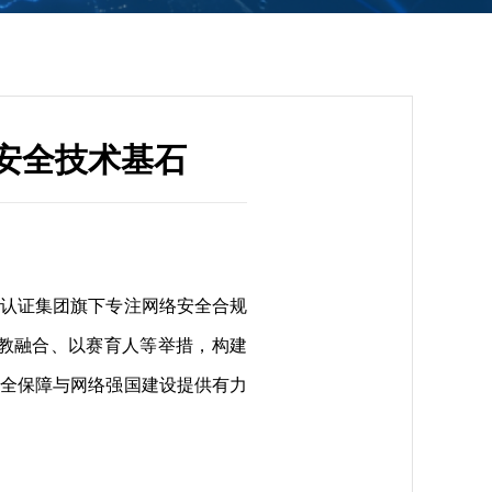
络安全技术基石
验认证集团旗下专注网络安全合规
教融合、以赛育人等举措，构建
安全保障与网络强国建设提供有力