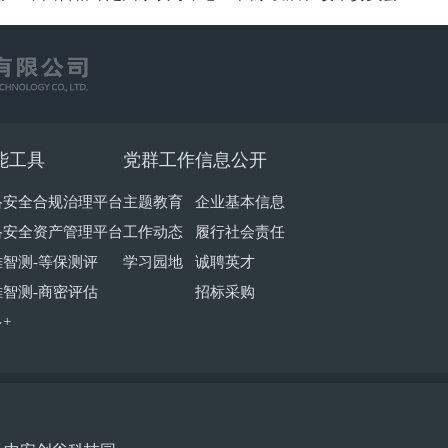
能工具
党群工作
信息公开
络安全合规治理平台
主题教育
企业基本信息
络安全资产管理平台
工作动态
履行社会责任
帷智测-等保测评
学习园地
诚聘英才
帷智测-商密评估
招标采购
+