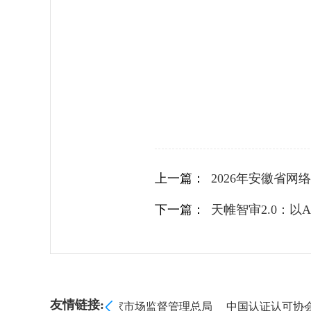
上一篇：
2026年安徽省
下一篇：
天帷智审2.0：
友情链接:
员会
海关总署
国家市场监督管理总局
中国认证认可协会