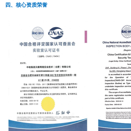
四、核心资质荣誉