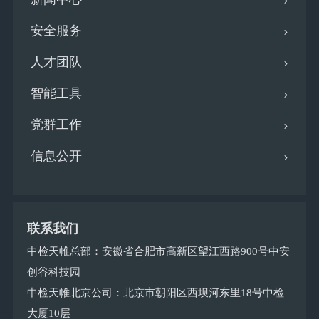
安全服务
人才团队
智能工具
党群工作
信息公开
联系我们
中检天帷总部：安徽省合肥市高新区望江西路900号中安
创谷科技园
中检天帷北京公司：北京市朝阳区西坝河东里18号中检
大厦10层