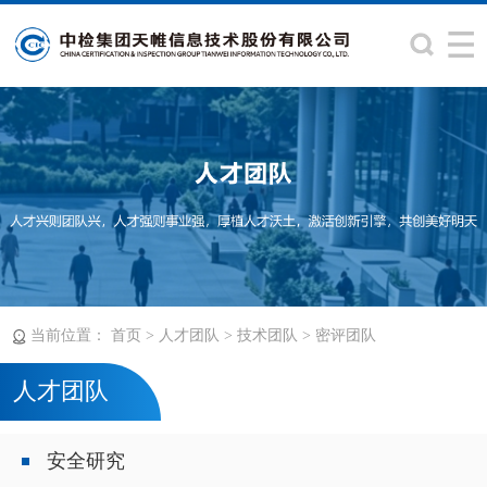
当前位置：
>
>
>
首页
人才团队
技术团队
密评团队
人才团队
安全研究