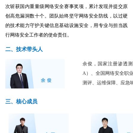
次斩获国内重量级网络安全赛事奖项，累计发现并提交原
创高危漏洞数十个。团队始终坚守网络安全防线，以过硬
的技术能力守护关键信息基础设施安全，用专业与担当践
行网络安全工作者的使命责任。
二、技术带头人
余俊，国家注册渗透测
A
）、全国网络安全职
测评、运维保障、应急
三、核心成员