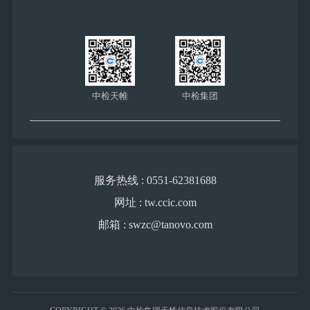
中检天帷
中检集团
服务热线 : 0551-62381688
网址 : tw.ccic.com
邮箱 : swzc@tanovo.com