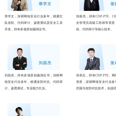
章学文，深耕网络安全行业多年，精通红
张俊杰，持有
CISP-PTE
、
CI
队攻防、代码审计、渗透测试及安全工具
全管理员高级工程师等资质
开发，持有多项原创漏洞证书。
练、代码审计等核心技术。
刘昌杰，持有多项原创漏洞证书，深耕网
张承志，持有
CISP-PTE
、网
络安全行业多年，精通攻防对抗、代码审
资质，深耕网络安全行业多
计、渗透测试，专业能力扎实。
挖掘与攻防对抗技术，实战