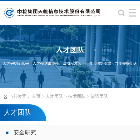
当前位置：
>
>
>
首页
人才团队
技术团队
渗透团队
人才团队
安全研究