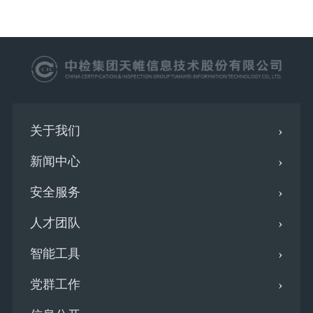
关于我们
新闻中心
安全服务
人才团队
智能工具
党群工作