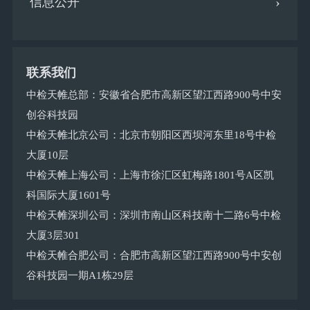
信息公开
联系我们
中检天帷总部：安徽省合肥市高新区望江西路900号中安
创谷科技园
中检天帷北京公司：北京市朝阳区西坝河东里18号中检
大厦10层
中检天帷上海公司：上海市徐汇区虹梅路1801号A区凯
科国际大厦1601号
中检天帷深圳公司：深圳市南山区科技南十二路6号中检
大厦3层301
中检天帷合肥公司：合肥市高新区望江西路900号中安创
谷科技园一期A1栋29层