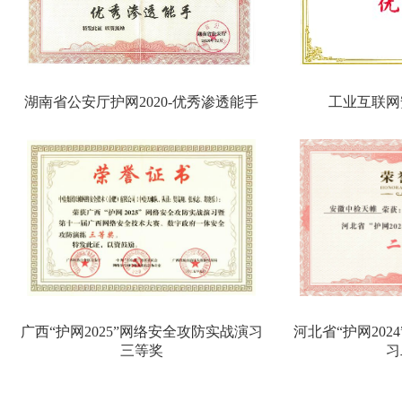
湖南省公安厅护网
2020-
优秀渗透能手
工业互联网
广西“护网
2025”
网络安全攻防实战演习
河北省“护网
2024
三等奖
习