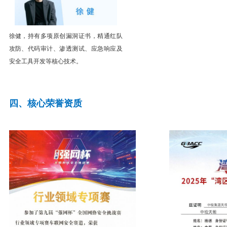
徐健，持有多项原创漏洞证书，精通红队
攻防、代码审计、渗透测试、应急响应及
安全工具开发等核心技术。
四、核心荣誉资质